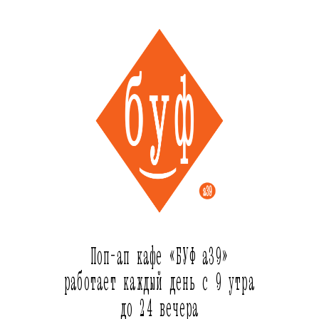
Поп-ап кафе «БУФ а39»
работает каждый день с 9 утра
до 24 вечера