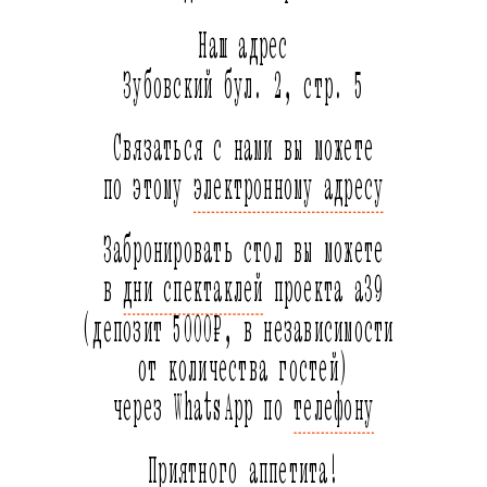
Наш адрес
Зубовский бул. 2, стр. 5
Связаться с нами вы можете
по этому 
электронному адресу
Забронировать стол вы можете
в 
дни спектаклей
 проекта а39
(депозит 5000₽, в независимости 
от количества гостей)
через WhatsApp по 
телефону
Приятного аппетита!